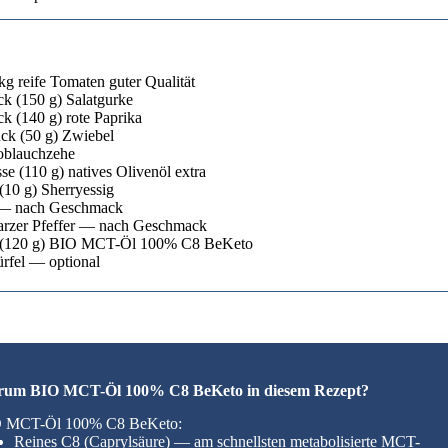
 kg reife Tomaten guter Qualität
ck (150 g) Salatgurke
ck (140 g) rote Paprika
ck (50 g) Zwiebel
oblauchzehe
se (110 g) natives Olivenöl extra
(10 g) Sherryessig
 — nach Geschmack
rzer Pfeffer — nach Geschmack
 (120 g) BIO MCT-Öl 100% C8 BeKeto
rfel — optional
um BIO MCT-Öl 100% C8 BeKeto in diesem Rezept?
 MCT-Öl 100% C8 BeKeto:
Reines C8 (Caprylsäure) — am schnellsten metabolisierte MCT-