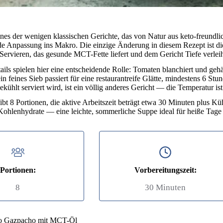
ines der wenigen klassischen Gerichte, das von Natur aus keto-freundl
ede Anpassung ins Makro. Die einzige Änderung in diesem Rezept is
 Servieren, das gesunde MCT-Fette liefert und dem Gericht Tiefe verle
ils spielen hier eine entscheidende Rolle: Tomaten blanchiert und geh
in feines Sieb passiert für eine restaurantreife Glätte, mindestens 6 S
kühlt serviert wird, ist ein völlig anderes Gericht — die Temperatur is
bt 8 Portionen, die aktive Arbeitszeit beträgt etwa 30 Minuten plus Kü
Kohlenhydrate — eine leichte, sommerliche Suppe ideal für heiße Tage
Portionen:
Vorbereitungszeit:
8
30 Minuten
to Gazpacho mit MCT-Öl