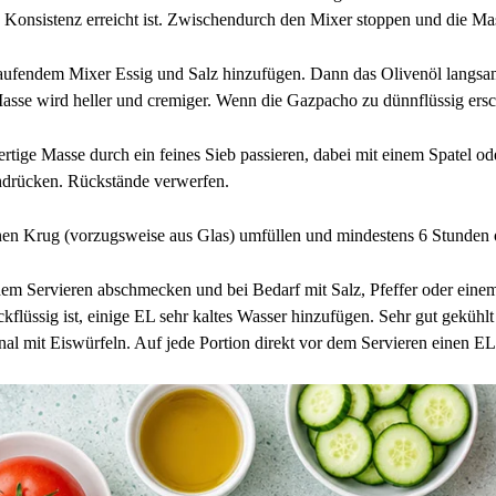
e Konsistenz erreicht ist. Zwischendurch den Mixer stoppen und die 
aufendem Mixer Essig und Salz hinzufügen. Dann das Olivenöl langsam
asse wird heller und cremiger. Wenn die Gazpacho zu dünnflüssig ersc
ertige Masse durch ein feines Sieb passieren, dabei mit einem Spatel od
hdrücken. Rückstände verwerfen.
nen Krug (vorzugsweise aus Glas) umfüllen und mindestens 6 Stunden o
em Servieren abschmecken und bei Bedarf mit Salz, Pfeffer oder eine
ckflüssig ist, einige EL sehr kaltes Wasser hinzufügen. Sehr gut gekühl
nal mit Eiswürfeln. Auf jede Portion direkt vor dem Servieren ein