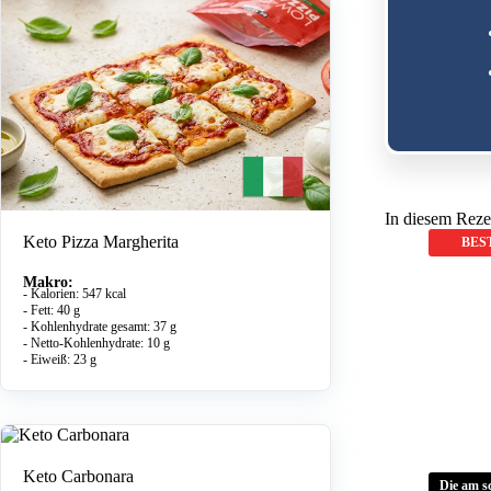
In diesem Reze
Keto Pizza Margherita
BES
Makro:
- Kalorien: 547 kcal
- Fett: 40 g
- Kohlenhydrate gesamt: 37 g
- Netto-Kohlenhydrate: 10 g
- Eiweiß: 23 g
Keto Carbonara
Die am s