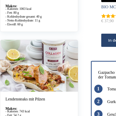
Makro:
BIO MC
- Kalorien: 1063 kcal
- Fett: 80 g
- Kohlenhydrate gesamt: 40 g
€
37,90
- Netto-Kohlenhydrate: 11 g
- Eiweiß: 60 g
In 
Gazpacho b
der Tomaten
Tomat
Lendensteaks mit Pilzen
Gurke
Makro:
- Kalorien: 743 kcal
Gesch
- Fett: 54,2 g