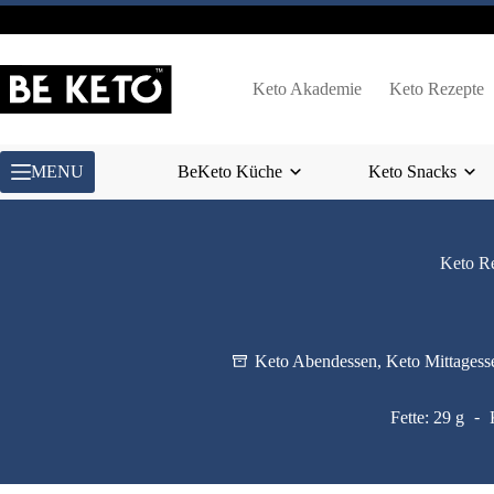
Zum
Inhalt
springen
Keto Akademie
Keto Rezepte
MENU
BeKeto Küche
Keto Snacks
Keto R
Keto Abendessen
,
Keto Mittagess
Fette: 29 g