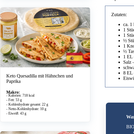
Zutaten:
ca. 1
1 Stü
1 Stü
½ Stü
1 Kn
½ Tas
1 EL 
Salz
schwa
8 EL
Keto Quesadilla mit Hähnchen und
Eiswü
Paprika
Makro:
- Kalorien: 718 kcal
- Fett: 53 g
- Kohlenhydrate gesamt: 22 g
- Netto-Kohlenhydrate: 10 g
- Eiweiß: 43 g
War
BIO