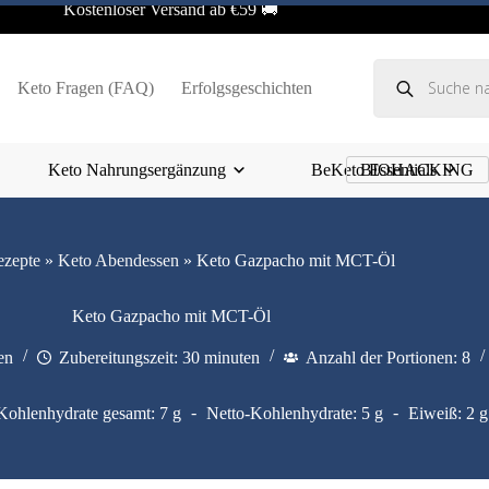
Kostenloser Versand ab €59 🚚
Products
search
Keto Fragen (FAQ)
Erfolgsgeschichten
Keto Nahrungsergänzung
BeKeto Essentials
BIOHACKING
ezepte
»
Keto Abendessen
»
Keto Gazpacho mit MCT-Öl
Keto Gazpacho mit MCT-Öl
en
Zubereitungszeit: 30 minuten
Anzahl der Portionen: 8
Kohlenhydrate gesamt: 7 g
Netto-Kohlenhydrate: 5 g
Eiweiß: 2 g