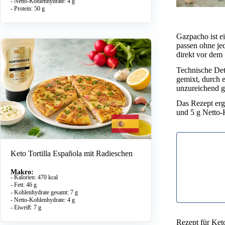
- Netto-Kohlenhydrate: 4 g
- Protein: 50 g
Gazpacho ist e
passen ohne j
direkt vor dem
Technische Deta
gemixt, durch e
unzureichend ge
Das Rezept ergi
und 5 g Netto-
Keto Tortilla Española mit Radieschen
Makro:
- Kalorien: 470 kcal
- Fett: 46 g
- Kohlenhydrate gesamt: 7 g
- Netto-Kohlenhydrate: 4 g
- Eiweiß: 7 g
Rezept für Ke