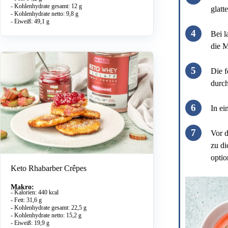
- Kohlenhydrate gesamt: 12 g
glatt
- Kohlenhydrate netto: 9,8 g
- Eiweiß: 49,1 g
Bei l
die M
Die f
durc
In ei
Vor d
zu di
optio
Keto Rhabarber Crêpes
Makro:
- Kalorien: 440 kcal
- Fett: 31,6 g
- Kohlenhydrate gesamt: 22,5 g
- Kohlenhydrate netto: 15,2 g
- Eiweiß: 19,9 g