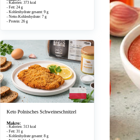
- Kalorien: 373 kcal
- Fett: 24 g
- Kohlenhydrate gesamt: 9 g
- Netto-Kohlenhydrate: 7 g
- Protein: 26 g
Keto Polnisches Schweineschnitzel
Makro:
- Kalorien: 513 kcal
- Fett: 31 g
- Kohlenhydrate gesamt: 8 g