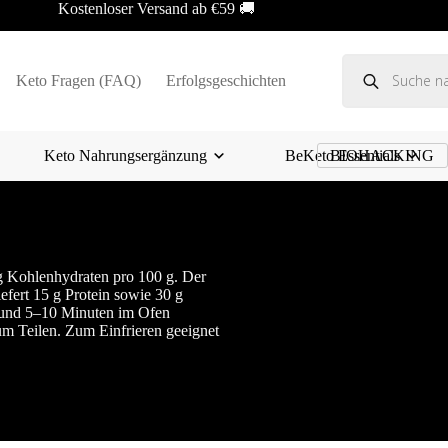
Kostenloser Versand ab €59 🚚
Products
search
Keto Fragen (FAQ)
Erfolgsgeschichten
Keto Nahrungsergänzung
BeKeto Essentials
BIOHACKING
 g Kohlenhydraten pro 100 g. Der
efert 15 g Protein sowie 30 g
en und 5–10 Minuten im Ofen
um Teilen. Zum Einfrieren geeignet