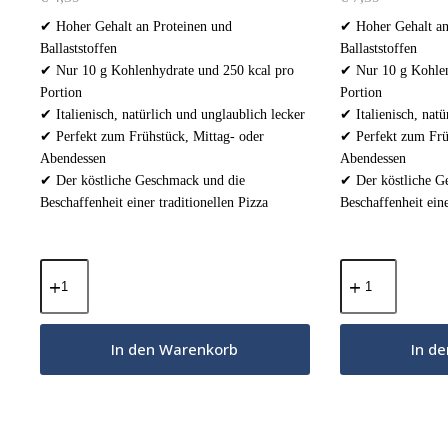
✔ Hoher Gehalt an Proteinen und
✔ Hoher Gehalt an
Ballaststoffen
Ballaststoffen
✔ Nur 10 g Kohlenhydrate und 250 kcal pro
✔ Nur 10 g Kohlen
Portion
Portion
✔ Italienisch, natürlich und unglaublich lecker
✔ Italienisch, natü
✔ Perfekt zum Frühstück, Mittag- oder
✔ Perfekt zum Frü
Abendessen
Abendessen
✔ Der köstliche Geschmack und die
✔ Der köstliche G
Beschaffenheit einer traditionellen Pizza
Beschaffenheit eine
Italienischer
Italienischer
Keto
Keto
Pizzaboden
Pizzaboden
100g
180g
Menge
Menge
In den Warenkorb
In d