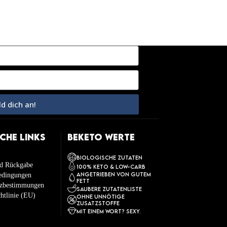
d dich an!
CHE LINKS
BeKeto Werte
Biologische Zutaten
nd Rückgabe
100% Keto & Low-carb
Angetrieben von gutem
edingungen
Fett
tzbestimmungen
Saubere Zutatenliste
htlinie (EU)
Ohne unnötige
Zusatzstoffe
Mit einem Wort? Sexy.