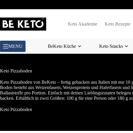
Zum
Inhalt
springen
Keto Akademie
Keto Rezepte
MENU
BeKeto Küche
Keto Snacks
Keto Pizzaboden
Keto Pizzaboden von BeKeto – fertig gebacken aus Italien mit nur 10
Boden besteht aus Weizenfasern, Weizenprotein und Haferfasern und li
Ballaststoffe pro Portion. Einfach mit deinen Lieblingszutaten beleg
backen. Erhältlich in zwei Größen: 100 g für eine Person oder 180 g z
Keto Pizzaboden