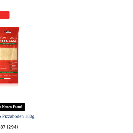
R
der Neuen Form!
to Pizzaboden 180g
.87 (294)