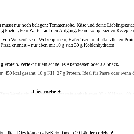
 musst nur noch belegen: Tomatensoße, Käse und deine Lieblingszutat
 Teig kneten, kein Warten auf den Aufgang, keine komplizierten Rezept
ng von Weizenfasern, Weizenprotein, Haferfasern und pflanzlichen Prot
 Pizza erinnert – nur eben mit 10 g statt 30 g Kohlenhydraten.
g Protein. Perfekt für ein schnelles Abendessen oder als Snack.
 450 kcal gesamt, 18 g KH, 27 g Protein. Ideal für Paare oder wenn du
Lies mehr +
Zum Vergleich: Ein normaler Pizzateig enthält etwa 30 g KH pro 100 g
in jedes ketogene Tagesbudget.
n Proteinen.
Die Basis sind Ballaststoffe und Eiweiß statt Stärke. D
zstoffe, kein zugesetzter Zucker.
tqualität. Dies können #BeKetonians in 29 Ländern erleben!