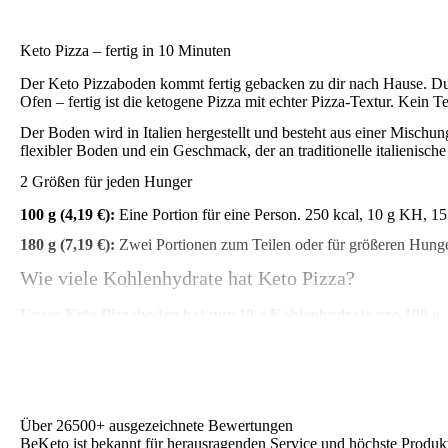
Keto Pizza – fertig in 10 Minuten
Der Keto Pizzaboden kommt fertig gebacken zu dir nach Hause. Du
Ofen – fertig ist die ketogene Pizza mit echter Pizza-Textur. Kein
Der Boden wird in Italien hergestellt und besteht aus einer Mischu
flexibler Boden und ein Geschmack, der an traditionelle italienische
2 Größen für jeden Hunger
100 g (4,19 €):
Eine Portion für eine Person. 250 kcal, 10 g KH, 15 
180 g (7,19 €):
Zwei Portionen zum Teilen oder für größeren Hunger.
Wie viele Kohlenhydrate hat Keto Pizza?
Unser Keto Pizzaboden hat nur 10 g Kohlenhydrate pro 100 g.
eine komplette Keto-Pizza meist unter 15 g KH – passt problemlos 
Woraus besteht der Keto Pizzaboden?
Aus Weizenfasern, Weizenprotein, Haferfasern und pflanzliche
natürliche Hefe für die authentische Textur. Keine künstlichen Zusat
Über 26500+ ausgezeichnete Bewertungen
BeKeto ist bekannt für herausragenden Service und höchste Produk