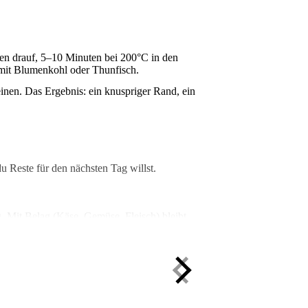
en drauf, 5–10 Minuten bei 200°C in den
e mit Blumenkohl oder Thunfisch.
einen. Das Ergebnis: ein knuspriger Rand, ein
 Reste für den nächsten Tag willst.
. Mit Belag (Käse, Gemüse, Fleisch) bleibt
azu kommen Olivenöl für den Geschmack und