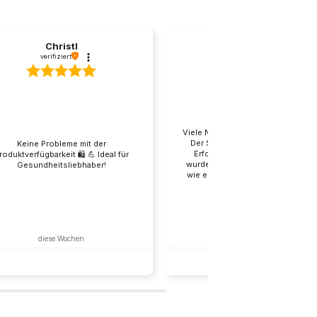
 der Verpackung nehmen, nach Belieben
Christl
Nenad
verifiziert
verifiziert
 Verpackung). Tipp: Mehrere Böden kaufen
Viele Neuheiten, es gibt viel Ausw
Der Service ist der Schlüssel z
Keine Probleme mit der
 Bewertungen mit 4,86/5 Sternen zeigen: Die
Erfolg! Das macht ihr gut. Bishe
roduktverfügbarkeit 🛍️ 💪 Ideal für
wurde ich nicht enttäuscht, alles
Gesundheitsliebhaber!
wie es sein soll. :) Expressversa
Sie arbeiten blitzschnell – schnel
Bestellversand.
mst du italienische Qualität mit Versand in
diese Wochen
diese Wochen
Kommentar des Verkäufers
Kommentar des Verkäufers
stl, wir freuen uns, dass BeKeto-
Nenad, danke, dass du BeKeto wäh
ukte dich auf deiner Keto-Reise
Wir sind hier für dich und dein
rstützen können!
Wohlbefinden.