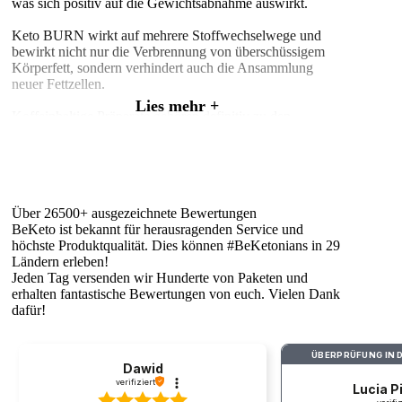
was sich positiv auf die Gewichtsabnahme auswirkt.
Keto BURN wirkt auf mehrere Stoffwechselwege und
bewirkt nicht nur die Verbrennung von überschüssigem
Körperfett, sondern verhindert auch die Ansammlung
neuer Fettzellen.
Lies mehr +
Koffeinhaltige Präparate gehören definitiv zu den
wirksamsten Fatburnern auf dem Markt. Die
energetisierenden Eigenschaften von Koffein machen das
Training nicht nur effektiver, sondern verbessern auch die
Gehirnfunktion. Darüber hinaus wirken sie sich positiv
auf das Kreislaufsystem aus und verbessern die
Durchblutung und Sauerstoffversorgung der Muskeln,
Über 26500+ ausgezeichnete Bewertungen
indem sie die Gefäße erweitern, die den Sauerstoff zu
BeKeto ist bekannt für herausragenden Service und
allen Körperzellen transportieren. Die thermogenetische
höchste Produktqualität. Dies können #BeKetonians in 29
Wirkung von Koffein erhöht die Körpertemperatur und
Ländern erleben!
fördert somit die Fettverbrennung.
Jeden Tag versenden wir Hunderte von Paketen und
erhalten fantastische Bewertungen von euch. Vielen Dank
Neben den Vorteilen für den Körper haben
dafür!
Koffeinpräparate eine positive Wirkung auf die
Gehirnfunktion, die Gedächtnisprozesse, die
ÜBERPRÜFUNG IN 
Konzentration und die Linderung von depressiven
Dawid
Zuständen. Der in den Fettverbrennungspräparaten
verifiziert
Lucia P
enthaltene Wirkstoff spielt mehrere Rollen. Es liefert nicht