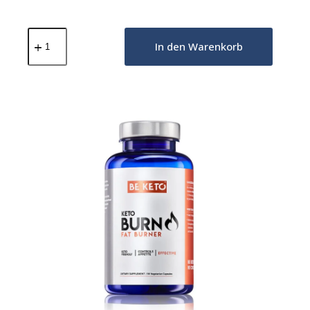
Keto
Gummibärchen
In den Warenkorb
mit
Biotin
–
Grüner
Apfel
Menge