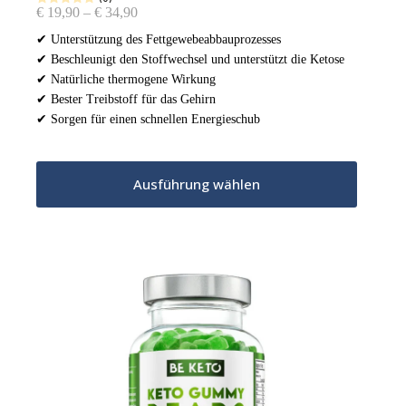
Preisspanne:
€
19,90
–
€
34,90
€ 19,90
✔ Unterstützung des Fettgewebeabbauprozesses
bis
✔ Beschleunigt den Stoffwechsel und unterstützt die Ketose
€ 34,90
✔ Natürliche thermogene Wirkung
✔ Bester Treibstoff für das Gehirn
✔ Sorgen für einen schnellen Energieschub
Dieses
Ausführung wählen
Produkt
weist
mehrere
Variante
auf.
Die
Optione
können
auf
der
Produkts
gewählt
werden