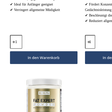
✔ Ideal für Anfänger geeignet
✔ Fördert Konzent
✔ Verringert allgemeine Müdigkeit
Gedächtnisleistung
✔ Beschleunigt di
✔ Reduziert allge
MCT-
MCT-
Öl-
Öl-
Pulver
Pulver
-
–
Natürliche
Natürliche
In den Warenkorb
In d
Schokolade
Schokolade
300g
800g
Menge
Menge