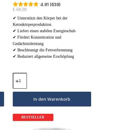
4.91 (639)
€
68,90
✔ Unterstützt den Körper bei der
Ketonkörperproduktion
✔ Liefert einen stabilen Energieschub
✔ Fördert Konzentration und
Gedächtnisleistung
✔ Beschleunigt die Fettverbrennung
✔ Reduziert allgemeine Erschöpfung
MCT-
Öl-
Pulver
–
Französische
In den Warenkorb
Vanille
800g
Menge
BESTSELLER