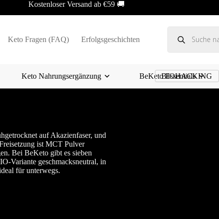
Kostenloser Versand ab €59 🚚
Products
search
Keto Fragen (FAQ)
Erfolgsgeschichten
Keto Nahrungsergänzung
BeKeto Essentials
BIOHACKING
rühgetrocknet auf Akazienfaser, und
 Freisetzung ist MCT Pulver
en. Bei BeKeto gibt es sieben
BIO-Variante geschmacksneutral, in
ideal für unterwegs.