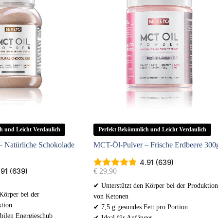
h und Leicht Verdaulich
Perfekt Bekömmlich und Leicht Verdaulich
 Natürliche Schokolade
MCT-Öl-Pulver – Frische Erdbeere 300
4.91 (639)
€
29,90
.91 (639)
✔ Unterstützt den Körper bei der Produktion
Körper bei der
von Ketonen
tion
✔ 7,5 g gesundes Fett pro Portion
abilen Energieschub
✔ Ideal für Anfänger