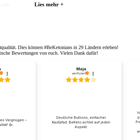
Lies mehr +
Guide
.
genfreundlicher.
Anwender berichten bei gleicher MCT-Menge über w
m.
tqualität. Dies können #BeKetonians in 29 Ländern erleben!
tische Bewertungen von euch. Vielen Dank dafür!
nfaser.
Wer die höchste Konzentration pro Gramm möchte, greift zum 
a
Maja
verifiziert
und kalten Getränken auf.
Es macht den Kaffee natürlich cremig, ähn
I
p
Deutliche Buttons, einfacher
ie BIO-Variante ist zudem geschmacksneutral und ohne Zusatzarome
ures Vergnügen –
Pr
Kaufpfad. BeKeto achtet auf jeden
tät! 👍️
Aspekt.
a
de