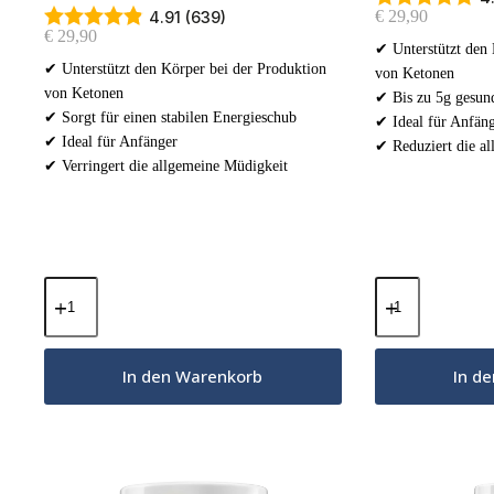
€
29,90
4.91 (639)
€
29,90
✔ Unterstützt den 
✔ Unterstützt den Körper bei der Produktion
von Ketonen
von Ketonen
✔ Bis zu 5g gesund
✔ Sorgt für einen stabilen Energieschub
✔ Ideal für Anfän
✔ Ideal für Anfänger
✔ Reduziert die a
✔ Verringert die allgemeine Müdigkeit
MCT-
MCT-
Öl-
Öl-
Pulver
Pulver
–
–
Kokosnuss
Wilde
In den Warenkorb
In d
&
Himbeere
Weiße
300g
Schokolade
Menge
300g
Menge