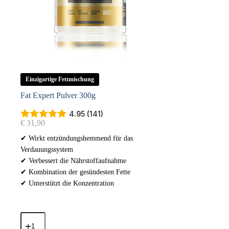
Einzigartige Fettmischung
Fat Expert Pulver 300g
4.95 (141)
€
31,90
✔ Wirkt entzündungshemmend für das
Verdauungssystem
✔ Verbessert die Nährstoffaufnahme
✔ Kombination der gesündesten Fette
✔ Unterstützt die Konzentration
Fat
Expert