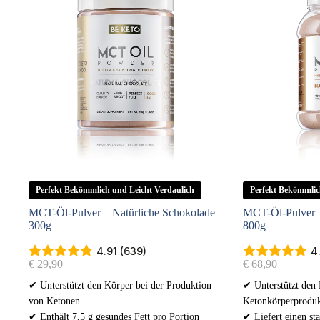
Perfekt Bekömmlich und Leicht Verdaulich
Perfekt Bekömmlic
MCT-Öl-Pulver – Natürliche Schokolade
MCT-Öl-Pulver –
300g
800g
4.91 (639)
4
€
29,90
€
68,90
✔ Unterstützt den Körper bei der Produktion
✔ Unterstützt den 
von Ketonen
Ketonkörperproduk
✔ Enthält 7,5 g gesundes Fett pro Portion
✔ Liefert einen st