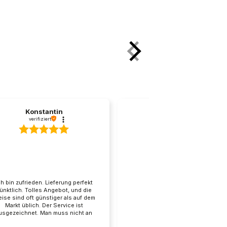
eniger Blähungen und Durchfall als bei
flüssigen
MCT Öl C8
, das Pulver punktet
Konstantin
Supat Bake vel Bak...
verifiziert
verifiziert
lich einem Milchkaffee, ohne Ölfilm an der
ch bin zufrieden. Lieferung perfekt
BEKETO! Es lohnt sich
ünktlich. Tolles Angebot, und die
n.
wiederzukommen ❤️
eise sind oft günstiger als auf dem
Markt üblich. Der Service ist
usgezeichnet. Man muss nicht an
r Hotline warten. Ich bin dem Kreis