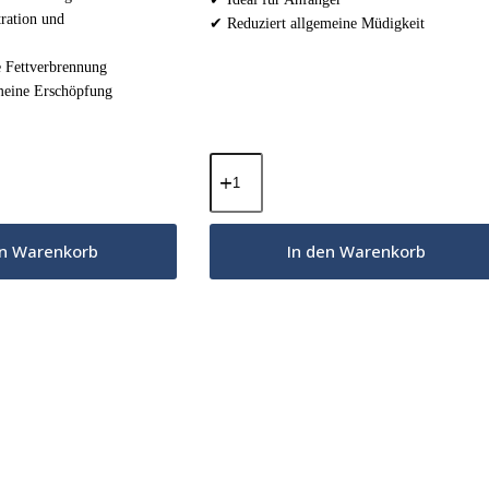
ration und
✔ Reduziert allgemeine Müdigkeit
e Fettverbrennung
meine Erschöpfung
MCT-
Öl-
Pulver
-
Frische
en Warenkorb
In den Warenkorb
Erdbeere
300g
Menge