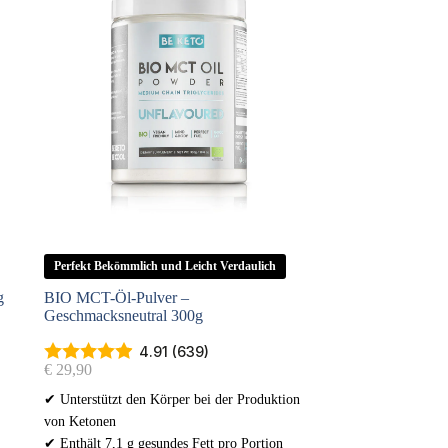
Perfekt Bekömmlich und Leicht Verdaulich
g
BIO MCT-Öl-Pulver –
Geschmacksneutral 300g
4.91 (639)
€
29,90
✔ Unterstützt den Körper bei der Produktion
von Ketonen
✔ Enthält 7,1 g gesundes Fett pro Portion