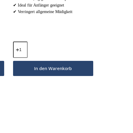
✔ Ideal für Anfänger geeignet
✔ Verringert allgemeine Müdigkeit
BIO
MCT-
Öl-
Pulver
-
In den Warenkorb
Geschmacksneutral
300g
Menge