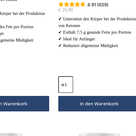
4.91 (639)
€
29,90
Körper bei der Produktion
✔ Unterstützt den Körper bei der Produktion
von Ketonen
es Fett pro Portion
✔ Enthält 7,5 g gesunde Fette pro Portion
ger
✔ Ideal für Anfänger
llgemeine Müdigkeit
✔ Reduziert allgemeine Müdigkeit
MCT-
Öl-
Pulver
-
Französische
en Warenkorb
In den Warenkorb
Vanille
300g
Menge