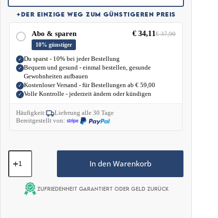
✦
DER EINZIGE WEG ZUM GÜNSTIGEREN PREIS
€
34,11
Abo & sparen
€
37,90
10% günstiger
Du sparst - 10% bei jeder Bestellung
✓
Bequem und gesund - einmal bestellen, gesunde
✓
Gewohnheiten aufbauen
Kostenloser Versand - für Bestellungen ab
€
59,00
✓
Volle Kontrolle - jederzeit ändern oder kündigen
✓
Häufigkeit:
Lieferung alle 30 Tage
Bereitgestellt von:
Reines
Rinderkollagen
In den Warenkorb
–
Geschmacksneutral
500g
Zufriedenheit garantiert oder Geld zurück
Menge