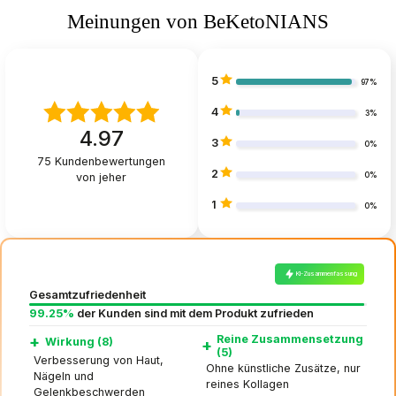
Meinungen von BeKetoNIANS
5
97%
4
3%
4.97
3
0%
75
Kundenbewertungen
2
von jeher
0%
1
0%
KI-Zusammenfassung
Gesamtzufriedenheit
99.25%
der Kunden sind mit dem Produkt zufrieden
+
Reine Zusammensetzung
Wirkung (8)
+
(5)
Verbesserung von Haut,
Ohne künstliche Zusätze, nur
Nägeln und
reines Kollagen
Gelenkbeschwerden