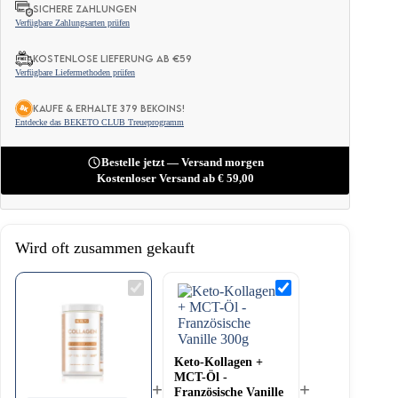
SICHERE ZAHLUNGEN
Verfügbare Zahlungsarten prüfen
KOSTENLOSE LIEFERUNG AB €59
Verfügbare Liefermethoden prüfen
KAUFE & ERHALTE 379 BEKOINS!
Entdecke das BEKETO CLUB Treueprogramm
Bestelle jetzt — Versand morgen
Kostenloser Versand ab
€
59,00
Wird oft zusammen gekauft
Reines
Keto-
Rinderkollagen
Kollagen
–
+
Geschmacksneutral
MCT-
500g
Öl
-
Keto-Kollagen +
Französische
MCT-Öl -
Vanille
+
+
300g
Französische Vanille