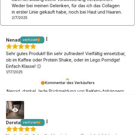
Weder bei meinen Gelenken, für das ich das Collagen
in erster Linie gekauft habe, noch bei Haut und Haaren.
2/7/2025
Nenad
verifiziert
Sehr gutes Produkt! Bin sehr zufrieden! Vielfältig einsetzbar,
ob im Kaffee oder Protein Shake, oder im Lego Porridge!
Einfach Klasse! 🙂
1/17/2025
Kommentar des Verkäufers
Nenad, danke! Jede Rückmeldung von BeKeto-Anhängern
ist für uns ein Signal, dass wir auf dem richtigen Weg sind!
Dorota
verifiziert