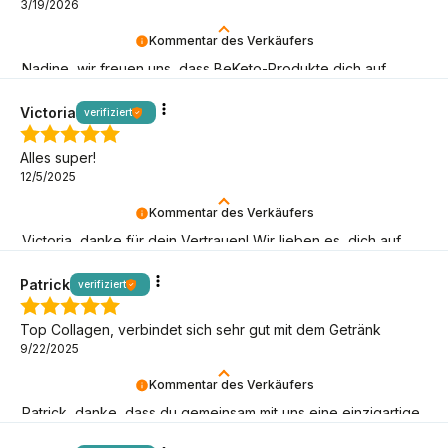
3/19/2026
Kommentar des Verkäufers
Nadine, wir freuen uns, dass BeKeto-Produkte dich auf
deiner Keto-Reise unterstützen können!
Victoria
verifiziert
Alles super!
12/5/2025
Kommentar des Verkäufers
Victoria, danke für dein Vertrauen! Wir lieben es, dich auf
deiner Keto-Reise zu begleiten.
Patrick
verifiziert
Top Collagen, verbindet sich sehr gut mit dem Getränk
9/22/2025
Kommentar des Verkäufers
Patrick, danke, dass du gemeinsam mit uns eine einzigartige
Armee von BeKeto-Anhängern aufbaust!