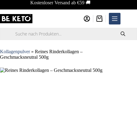
Zum
Kostenloser Versand ab €59 🚚
Inhalt
springen
Warenkorb
Products
search
Kollagenpulver
»
Reines Rinderkollagen –
Geschmacksneutral 500g