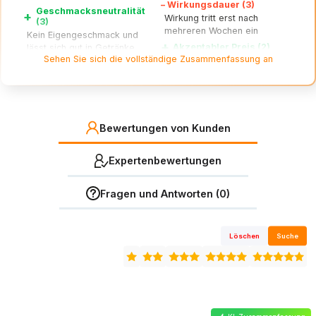
–
Wirkungsdauer (3)
Geschmacksneutralität
+
Wirkung tritt erst nach
(3)
mehreren Wochen ein
Kein Eigengeschmack und
+
Akzeptabler Preis (2)
lässt sich gut in Getränke
Sehen Sie sich die vollständige Zusammenfassung an
mischen
Gutes Preis-Leistungs-
+
Verhältnis
Auflösung (2)
Löst sich gut auf und
hinterlässt keine Klumpen
Bewertungen von Kunden
Expertenbewertungen
Fragen und Antworten (0)
Löschen
Suche