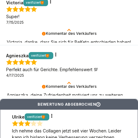
Victoria
verifiziert
Super!
7/15/2025
Kommentar des Verkäufers
Victoria, danke, dass Sie sich für BeKeto entschieden haben!
Bleiben Sie so lange wie möglich bei uns, lassen Sie uns das
Keto Abenteuer fortsetzen!
Agnieszka
verifiziert
Perfekt auch für Gerichte. Empfehlenswert 💯
4/17/2025
Kommentar des Verkäufers
Agnieszka, deine Zufriedenheit motiviert uns zu weiteren
Keto-Aktivitäten! Danke, dass du da bist!
BEWERTUNG ABGEBROCHEN
?
Ulrike
verifiziert
Ich nehme das Collagen jetzt seit vier Wochen. Leider
kann ich bislang keine Verbesserung verzeichnen.