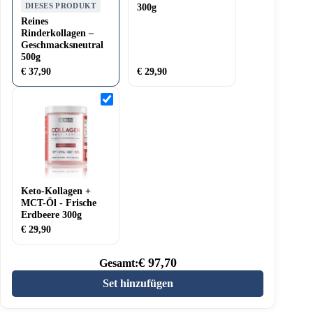
DIESES PRODUKT
300g
Reines
Rinderkollagen –
Geschmacksneutral
500g
€
37,90
€
29,90
Keto-
Kollagen
+
MCT-
Öl
-
Frische
Erdbeere
300g
Keto-Kollagen +
MCT-Öl - Frische
Erdbeere 300g
€
29,90
€
97,70
Gesamt:
Set hinzufügen