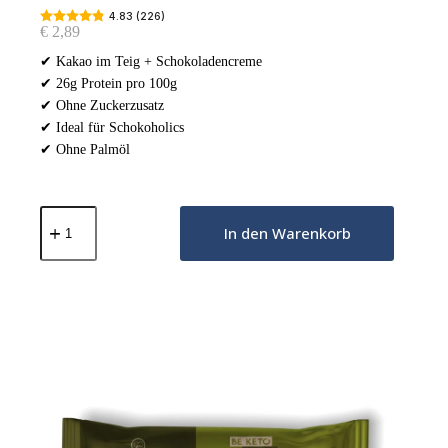
4.83 (226)
€
2,89
✔ Kakao im Teig + Schokoladencreme
✔ 26g Protein pro 100g
✔ Ohne Zuckerzusatz
✔ Ideal für Schokoholics
✔ Ohne Palmöl
Low-
Carb
In den Warenkorb
Croissant
Doppelte
Schokolade
50g
Menge