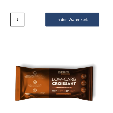
Low-
Carb
In den Warenkorb
Croissant
Köstliche
Pistazie
50g
Menge