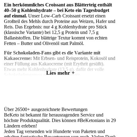
Ein herkömmliches Croissant aus Blätterteig enthält
40–50 g Kohlenhydrate – bei Keto ein Tagesbudget
auf einmal.
Unser Low-Carb Croissant ersetzt einen
Großteil des Mehls durch Proteine aus Weizen, Hafer und
Reis. Das Ergebnis: nur 4 g Kohlenhydrate pro Stück
(klassische Variante) bei 12,5 g Protein und 7,5 g
Ballaststoffen. Die blättrige Textur kommt von echten
Fetten – Butter und Olivenöl statt Palmöl.
Für Schokoladen-Fans gibt es die Variante mit
Kakaocreme:
Mit Erbsen- und Reisprotein, Kokosöl und
einer Füllung aus Kakaocreme (mit Erythrit gesüßt).
Etwas mehr Kohlenhydrate (13,5 g), dafür der volle
Lies mehr +
Schokoladengenuss ohne Zuckerzusatz.
2 Varianten im Überblick
Low-Carb Croissant Klassisch (50 g, 2,79 €):
171 kcal, 10 g Fett,
4 g Kohlenhydrate
(0,5 g
Zucker)
Über 26500+ ausgezeichnete Bewertungen
12,5 g Protein (170 % mehr als herkömmlich)
BeKeto ist bekannt für herausragenden Service und
7,5 g Ballaststoffe
höchste Produktqualität. Dies können #BeKetonians in 29
Zutaten: Weizenprotein, Haferprotein, Reisprotein,
Ländern erleben!
Akazienfaser, Butter, Olivenöl
Jeden Tag versenden wir Hunderte von Paketen und
erhalten fantastische Bewertungen von euch. Vielen Dank