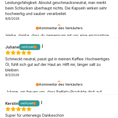
Leistungsfähigkeit. Absolut geschmacksneutral, man merkt
beim Schlucken überhaupt nichts. Die Kapseln wirken sehr
hochwertig und sauber verarbeitet.
8/6/2026
Kommentar des Verkäufers
Heike, danke, dass du gemeinsam mit uns eine einzigartige
Armee von BeKeto-Anhängern aufbaust!
Juliane
verifiziert
Schmeckt neutral, passt gut in meinen Kaffee. Hochwertiges
Öl, fühlt sich gut auf der Haut an. Hilft mir, länger satt zu
bleiben.
8/2/2026
Kommentar des Verkäufers
Juliane, wir freuen uns, dass BeKeto-Produkte dich auf
deiner Keto-Reise unterstützen können!
Kerstin
verifiziert
Super für unterwegs Dankeschön