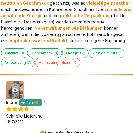
neutralen Geschmack
geschätzt, was es
vielseitig einsetzbar
macht, insbesondere im Kaffee oder Smoothies. Die
schnelle und
anhaltende Energie
und die
praktische Verpackung
(dunkle
Flasche mit Dosierausguss) werden ebenfalls positiv
hervorgehoben.
Nebenwirkungen wie Blähungen
können
auftreten, wenn die Dosierung zu schnell erhöht wird. Insgesamt
ein
empfehlenswertes Produkt
für eine ketogene Ernährung.
Qualität (3)
Geschmack (3)
Energie (2)
Vielseitigkeit (2)
Verpackung (2)
Anpassungsphase (1)
Imane
verifiziert
Schnelle Lieferung
11/17/2025
Kommentar des Verkäufers