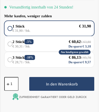
Training als bewährter Energieschub als auch unmittelbar nach dem
Versandfertig innerhalb von 24 Stunden!
Training als sehr wirksames Mittel zum Wiederaufbau der Muskeln
eingenommen werden. Die reine Zusammensetzung und der fehlende
Mehr kaufen, weniger zahlen
Geschmack machen das Produkt mit fast allen Arten von Speisen und
Getränken kompatibel, so dass es in jeder Kombination verwendet werden
€
31,90
1 Stück
kann.
€
31,90
/ Stk.
€
60,62
2 Stück
-5%
€
63,80
€
30,31
/ Stk.
Du sparst
€
3,18
Am häufigsten gewählt
€
86,13
3 Stück
-10%
€
95,70
€
28,71
/ Stk.
Du sparst
€
9,57
MCT-
Öl
In den Warenkorb
C8
+
C10
Zufriedenheit garantiert oder Geld zurück
1000ML
Menge