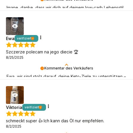
Imane, danke, dass wir dich auf deinem low-carb Lebensstil
begleiten können!
Ewa
verifiziert
Szczerze polecam na jego diecie 🏆
8/25/2025
Kommentar des Verkäufers
Ewa, wir sind stolz darauf, deine Keto-Ziele zu unterstützen –
danke, dass du BeKeto wählst!
Viktoria
verifiziert
schmeckt super 👍 Ich kann das Öl nur empfehlen.
8/2/2025