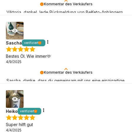
Kommentar des Verkäufers
Viktoria, danke! Jede Rückmeldung von BeKeto-Anhängern
ist für uns ein Signal, dass wir auf dem richtigen Weg sind!
Sascha
verifiziert
Bestes Öl. Wie immer🫶
4/9/2025
Kommentar des Verkäufers
Sascha, danke, dass du gemeinsam mit uns eine einzigartige
Armee von BeKeto-Anhängern aufbaust!
Heiko
verifiziert
Super hilft gut
4/4/2025