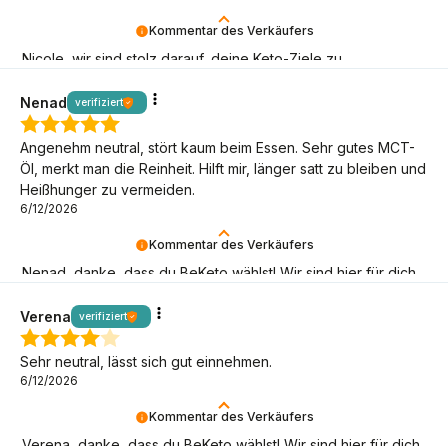
Kommentar des Verkäufers
Nicole, wir sind stolz darauf, deine Keto-Ziele zu
unterstützen – danke, dass du BeKeto wählst!
Nenad
verifiziert
Angenehm neutral, stört kaum beim Essen. Sehr gutes MCT-
Öl, merkt man die Reinheit. Hilft mir, länger satt zu bleiben und
Heißhunger zu vermeiden.
6/12/2026
Kommentar des Verkäufers
Nenad, danke, dass du BeKeto wählst! Wir sind hier für dich
und dein Wohlbefinden.
Verena
verifiziert
Sehr neutral, lässt sich gut einnehmen.
6/12/2026
Kommentar des Verkäufers
Verena, danke, dass du BeKeto wählst! Wir sind hier für dich