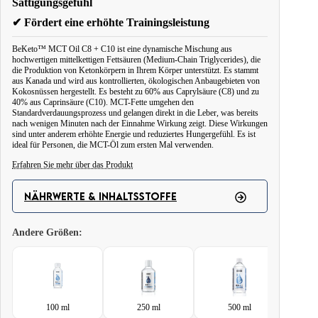
Sättigungsgefühl
✔ Fördert eine erhöhte Trainingsleistung
BeKeto™ MCT Oil C8 + C10 ist eine dynamische Mischung aus
hochwertigen mittelkettigen Fettsäuren (Medium-Chain Triglycerides), die
die Produktion von Ketonkörpern in Ihrem Körper unterstützt. Es stammt
aus Kanada und wird aus kontrollierten, ökologischen Anbaugebieten von
Kokosnüssen hergestellt. Es besteht zu 60% aus Caprylsäure (C8) und zu
40% aus Caprinsäure (C10). MCT-Fette umgehen den
Standardverdauungsprozess und gelangen direkt in die Leber, was bereits
nach wenigen Minuten nach der Einnahme Wirkung zeigt. Diese Wirkungen
sind unter anderem erhöhte Energie und reduziertes Hungergefühl. Es ist
ideal für Personen, die MCT-Öl zum ersten Mal verwenden.
Erfahren Sie mehr über das Produkt
MCT-Öl C8 + C10 zeichnet sich durch seine einfache Zusammensetzung
aus. Zu seinen Bestandteilen gehört C8-Caprylsäure - das beste und am
NÄHRWERTE & INHALTSSTOFFE
schnellsten absorbierte mittelkettige Fett, das an der Bildung von
Ketonkörpern beteiligt ist. Darüber hinaus verbessert es das Gedächtnis, die
Andere Größen:
Konzentrationsfähigkeit und die Klarheit der Gedanken. Darüber hinaus
unterstützt es dank seiner antimykotischen und antibakteriellen
Eigenschaften das Immunsystem. Das zweite mittelkettige Fett, das die
Bildung von Ketonen fördert, ist die C10-Caprinsäure. Seine Anwesenheit
in der Zusammensetzung von MCT-Öl C8 + C10 verbessert die Funktion
100 ml
250 ml
500 ml
des Verdauungs- und Immunsystems. Das Öl kann sowohl vor dem