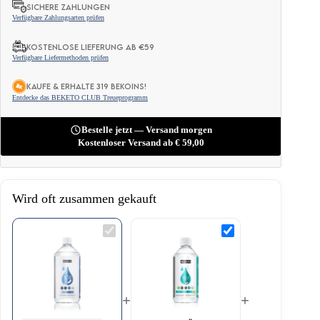
SICHERE ZAHLUNGEN
Verfügbare Zahlungsarten prüfen
KOSTENLOSE LIEFERUNG AB €59
Verfügbare Liefermethoden prüfen
KAUFE & ERHALTE 319 BEKOINS!
Entdecke das BEKETO CLUB Treueprogramm
Bestelle jetzt — Versand morgen
Kostenloser Versand ab
€
59,00
Wird oft zusammen gekauft
MCT-
BIO
Öl
MCT-
C8
Öl
+
C8
C10
-
1000ML
500ML
+
+