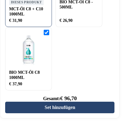
BIO MCT-Öl C8 -
DIESES PRODUKT
500ML
MCT-Öl C8 + C10
1000ML
€
31,90
€
26,90
BIO
MCT-
Öl
C8
1000ML
BIO MCT-Öl C8
1000ML
€
37,90
€
96,70
Gesamt:
Set hinzufügen