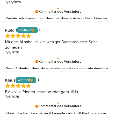
7/27/2026
Kommentar des Verkäufers
Kerstin, wir freuen uns, dass wir dich in deiner Keto-Mission
unterstützen können!
Rudolf
verifiziert
Mit dem öl habe ich viel weniger Darmprobleme. Sehr
zufrieden.
7/9/2026
Kommentar des Verkäufers
Rudolf, danke, dass du gemeinsam mit uns eine einzigartige
Armee von BeKeto-Anhängern aufbaust!
Klaus
verifiziert
Bin voll zufrieden. Immer wieder gern. 💯👍️
7/6/2026
Kommentar des Verkäufers
Klaus, danke, dass du im #TeamBeKeto bist! Bleib so lange