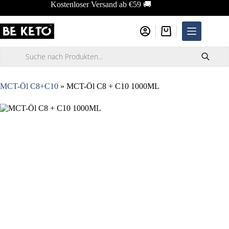
Zum
Kostenloser Versand ab €59 🚚
Inhalt
springen
Warenkorb
Products
search
MCT-Öl C8+C10
»
MCT-Öl C8 + C10 1000ML