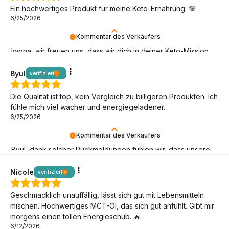
Ein hochwertiges Produkt für meine Keto-Ernährung. 💯
6/25/2026
Kommentar des Verkäufers
Iwona, wir freuen uns, dass wir dich in deiner Keto-Mission
unterstützen können!
Byul
verifiziert
Die Qualität ist top, kein Vergleich zu billigeren Produkten. Ich
fühle mich viel wacher und energiegeladener.
6/25/2026
Kommentar des Verkäufers
Byul, dank solcher Rückmeldungen fühlen wir, dass unsere
Keto-Mission Sinn macht! Toll, dass du da bist!
Nicole
verifiziert
Geschmacklich unauffällig, lässt sich gut mit Lebensmitteln
mischen. Hochwertiges MCT-Öl, das sich gut anfühlt. Gibt mir
morgens einen tollen Energieschub. 🔥
6/12/2026