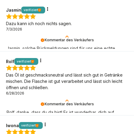
wie möglich bei uns!
Jasmin
verifiziert
Dazu kann ich noch nichts sagen.
7/3/2026
Kommentar des Verkäufers
Jasmin, solche Rückmeldungen sind für uns eine echte
Portion Keto-Motivation – danke, dass du da bist!
Rolf
verifiziert
Das Öl ist geschmacksneutral und lässt sich gut in Getränke
mischen. Die Flasche ist gut verarbeitet und lässt sich leicht
öffnen und schließen.
6/28/2026
Kommentar des Verkäufers
Rolf, danke, dass du da bist! Es ist wunderbar, dich auf
deinem Keto-Abenteuer zu begleiten.
Iwona
verifiziert