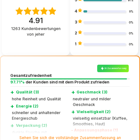
91%
4
9%
4.91
3
0%
1263
Kundenbewertungen
2
von jeher
0%
1
0%
KI-Zusammenfassung
Gesamtzufriedenheit
97.71%
der Kunden sind mit dem Produkt zufrieden
+
+
Qualität (3)
Geschmack (3)
hohe Reinheit und Qualität
neutraler und milder
Geschmack
+
Energie (2)
+
Vielseitigkeit (2)
schneller und anhaltender
Energieschub
vielseitig einsetzbar (Kaffee,
Smoothies, Haut)
+
Verpackung (2)
–
Anpassungsphase (1)
dunkle Flasche mit
anfängliche Blähungen oder
Sehen Sie sich die vollständige Zusammenfassung an
Dosierausguss