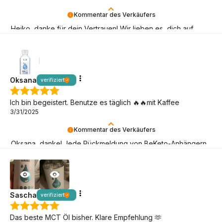
Kommentar des Verkäufers
Heiko, danke für dein Vertrauen! Wir lieben es, dich auf
deiner Keto-Reise zu begleiten.
Oksana
verifiziert
Ich bin begeistert. Benutze es täglich 🔥🔥mit Kaffee
3/31/2025
Kommentar des Verkäufers
Oksana, danke! Jede Rückmeldung von BeKeto-Anhängern
ist für uns ein Signal, dass wir auf dem richtigen Weg sind!
Sascha
verifiziert
Das beste MCT Öl bisher. Klare Empfehlung 🫶