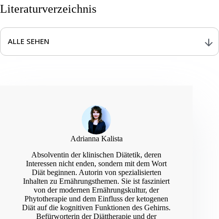
Literaturverzeichnis
ALLE SEHEN
2021 Dietary Guidance to
Improve Cardiovascular Health: A Scientific Statement From the
Adrianna Kalista
American Heart Association
Circulation
Absolventin der klinischen Diätetik, deren
Interessen nicht enden, sondern mit dem Wort
Dietary Guidelines for Americans, 2020-
Diät beginnen. Autorin von spezialisierten
2025
Inhalten zu Ernährungsthemen. Sie ist fasziniert
von der modernen Ernährungskultur, der
Phytotherapie und dem Einfluss der ketogenen
Scientific Opinion on Dietary
Diät auf die kognitiven Funktionen des Gehirns.
Reference Values for carbohydrates and dietary fibre
EFSA Journal
Befürworterin der Diättherapie und der