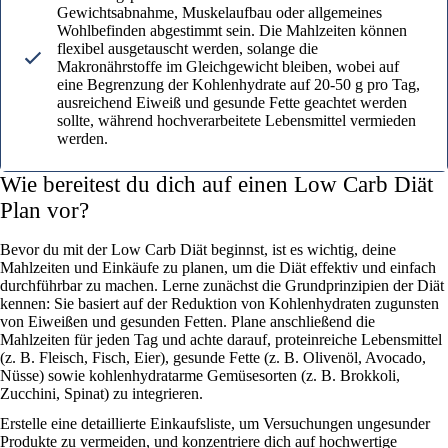
Gewichtsabnahme, Muskelaufbau oder allgemeines
Wohlbefinden abgestimmt sein. Die Mahlzeiten können
flexibel ausgetauscht werden, solange die
Makronährstoffe im Gleichgewicht bleiben, wobei auf
eine Begrenzung der Kohlenhydrate auf 20-50 g pro Tag,
ausreichend Eiweiß und gesunde Fette geachtet werden
sollte, während hochverarbeitete Lebensmittel vermieden
werden.
Wie bereitest du dich auf einen Low Carb Diät
Plan vor?
Bevor du mit der Low Carb Diät beginnst, ist es wichtig, deine
Mahlzeiten und Einkäufe zu planen, um die Diät effektiv und einfach
durchführbar zu machen. Lerne zunächst die Grundprinzipien der Diät
kennen: Sie basiert auf der Reduktion von Kohlenhydraten zugunsten
von Eiweißen und gesunden Fetten. Plane anschließend die
Mahlzeiten für jeden Tag und achte darauf, proteinreiche Lebensmittel
(z. B. Fleisch, Fisch, Eier), gesunde Fette (z. B. Olivenöl, Avocado,
Nüsse) sowie kohlenhydratarme Gemüsesorten (z. B. Brokkoli,
Zucchini, Spinat) zu integrieren.
Erstelle eine detaillierte Einkaufsliste, um Versuchungen ungesunder
Produkte zu vermeiden, und konzentriere dich auf hochwertige