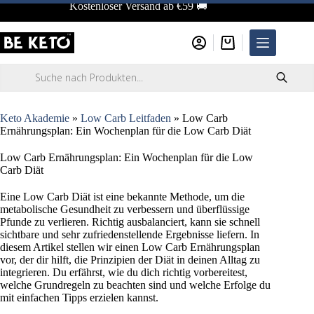
Zum
Kostenloser Versand ab €59 🚚
Inhalt
springen
Warenkorb
Products
search
Keto Akademie
»
Low Carb Leitfaden
»
Low Carb
Ernährungsplan: Ein Wochenplan für die Low Carb Diät
Low Carb Ernährungsplan: Ein Wochenplan für die Low
Carb Diät
Eine Low Carb Diät ist eine bekannte Methode, um die
metabolische Gesundheit zu verbessern und überflüssige
Pfunde zu verlieren. Richtig ausbalanciert, kann sie schnell
sichtbare und sehr zufriedenstellende Ergebnisse liefern. In
diesem Artikel stellen wir einen Low Carb Ernährungsplan
vor, der dir hilft, die Prinzipien der Diät in deinen Alltag zu
integrieren. Du erfährst, wie du dich richtig vorbereitest,
welche Grundregeln zu beachten sind und welche Erfolge du
mit einfachen Tipps erzielen kannst.