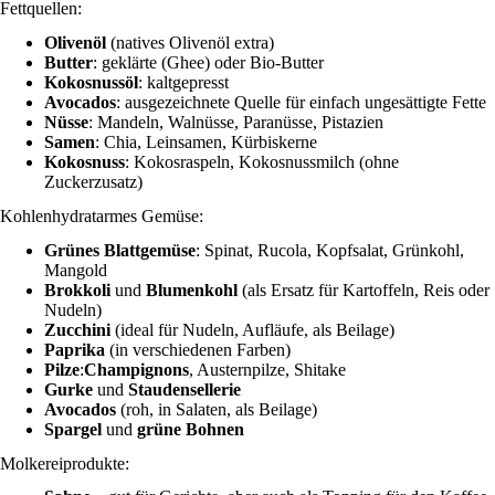
Fettquellen:
Olivenöl
(natives Olivenöl extra)
Butter
: geklärte (Ghee) oder Bio-Butter
Kokosnussöl
: kaltgepresst
Avocados
: ausgezeichnete Quelle für einfach ungesättigte Fette
Nüsse
: Mandeln, Walnüsse, Paranüsse, Pistazien
Samen
: Chia, Leinsamen, Kürbiskerne
Kokosnuss
: Kokosraspeln, Kokosnussmilch (ohne
Zuckerzusatz)
Kohlenhydratarmes Gemüse:
Grünes Blattgemüse
: Spinat, Rucola, Kopfsalat, Grünkohl,
Mangold
Brokkoli
und
Blumenkohl
(als Ersatz für Kartoffeln, Reis oder
Nudeln)
Zucchini
(ideal für Nudeln, Aufläufe, als Beilage)
Paprika
(in verschiedenen Farben)
Pilze
:
Champignons
, Austernpilze, Shitake
Gurke
und
Staudensellerie
Avocados
(roh, in Salaten, als Beilage)
Spargel
und
grüne Bohnen
Molkereiprodukte: