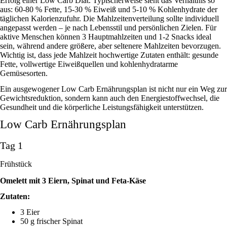
Erfolg einer Low Carb Diät. Typischerweise sieht das Verhältnis so
aus: 60-80 % Fette, 15-30 % Eiweiß und 5-10 % Kohlenhydrate der
täglichen Kalorienzufuhr. Die Mahlzeitenverteilung sollte individuell
angepasst werden – je nach Lebensstil und persönlichen Zielen. Für
aktive Menschen können 3 Hauptmahlzeiten und 1-2 Snacks ideal
sein, während andere größere, aber seltenere Mahlzeiten bevorzugen.
Wichtig ist, dass jede Mahlzeit hochwertige Zutaten enthält: gesunde
Fette, vollwertige Eiweißquellen und kohlenhydratarme
Gemüsesorten.
Ein ausgewogener Low Carb Ernährungsplan ist nicht nur ein Weg zur
Gewichtsreduktion, sondern kann auch den Energiestoffwechsel, die
Gesundheit und die körperliche Leistungsfähigkeit unterstützen.
Low Carb Ernährungsplan
Tag 1
Frühstück
Omelett mit 3 Eiern, Spinat und Feta-Käse
Zutaten:
3 Eier
50 g frischer Spinat