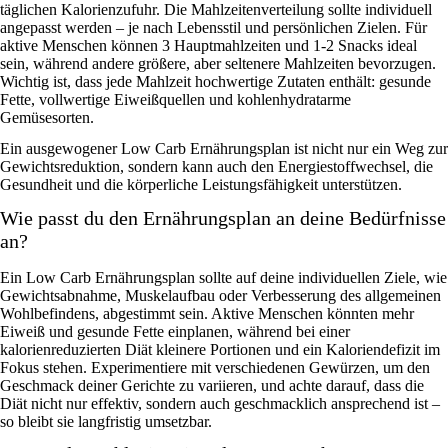
täglichen Kalorienzufuhr. Die Mahlzeitenverteilung sollte individuell
angepasst werden – je nach Lebensstil und persönlichen Zielen. Für
aktive Menschen können 3 Hauptmahlzeiten und 1-2 Snacks ideal
sein, während andere größere, aber seltenere Mahlzeiten bevorzugen.
Wichtig ist, dass jede Mahlzeit hochwertige Zutaten enthält: gesunde
Fette, vollwertige Eiweißquellen und kohlenhydratarme
Gemüsesorten.
Ein ausgewogener Low Carb Ernährungsplan ist nicht nur ein Weg zur
Gewichtsreduktion, sondern kann auch den Energiestoffwechsel, die
Gesundheit und die körperliche Leistungsfähigkeit unterstützen.
Wie passt du den Ernährungsplan an deine Bedürfnisse
an?
Ein Low Carb Ernährungsplan sollte auf deine individuellen Ziele, wie
Gewichtsabnahme, Muskelaufbau oder Verbesserung des allgemeinen
Wohlbefindens, abgestimmt sein. Aktive Menschen könnten mehr
Eiweiß und gesunde Fette einplanen, während bei einer
kalorienreduzierten Diät kleinere Portionen und ein Kaloriendefizit im
Fokus stehen. Experimentiere mit verschiedenen Gewürzen, um den
Geschmack deiner Gerichte zu variieren, und achte darauf, dass die
Diät nicht nur effektiv, sondern auch geschmacklich ansprechend ist –
so bleibt sie langfristig umsetzbar.