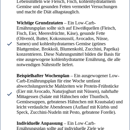
Lebensmitteln wie Fleisch, Fisch, kohlenhydratarmem
Gemüse und gesunden Fetten vermeidet Versuchungen
und macht die Diät alltagstauglich.
Wichtige Grundzutaten
– Ein Low-Carb-
Ernährungsplan sollte sich auf Eiweißquellen (Fleisch,
Fisch, Eier, Meeresfrüchte, Käse), gesunde Fette
(Olivenöl, Butter, Kokosnussöl, Avocados, Nüsse,
Samen) und kohlenhydratarmes Gemüse (grünes
Blattgemüse, Brokkoli, Blumenkohl, Zucchini, Paprika)
konzentrieren. Diese Nahrungsmittel bilden die Basis für
eine ausgewogene kohlenhydratarme Ernährung, die alle
notwendigen Nährstoffe liefert.
Beispielhafter Wochenplan
– Ein ausgewogener Low-
Carb-Ernährungsplan für eine Woche umfasst
abwechslungsreiche Mahlzeiten wie Protein-Frühstücke
(Eier mit Avocado, Naturjoghurt mit Nüssen), nahrhafte
Mittagessen (Salate mit Hähnchen oder Thunfisch,
Gemüsesuppen, gebratenes Hähnchen mit Krautsalat) und
leicht verdauliche Abendessen (Auflauf mit Kürbis und
Speck, Zucchini-Nudeln mit Pesto, gebratene Forelle).
Individuelle Anpassung
– Ein Low-Carb-
Ernährungsplan sollte auf individuelle Ziele wie