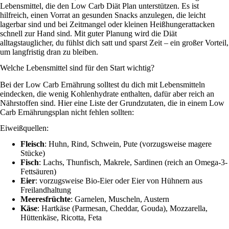
Lebensmittel, die den Low Carb Diät Plan unterstützen. Es ist
hilfreich, einen Vorrat an gesunden Snacks anzulegen, die leicht
lagerbar sind und bei Zeitmangel oder kleinen Heißhungerattacken
schnell zur Hand sind. Mit guter Planung wird die Diät
alltagstauglicher, du fühlst dich satt und sparst Zeit – ein großer Vorteil,
um langfristig dran zu bleiben.
Welche Lebensmittel sind für den Start wichtig?
Bei der Low Carb Ernährung solltest du dich mit Lebensmitteln
eindecken, die wenig Kohlenhydrate enthalten, dafür aber reich an
Nährstoffen sind. Hier eine Liste der Grundzutaten, die in einem Low
Carb Ernährungsplan nicht fehlen sollten:
Eiweißquellen:
Fleisch
: Huhn, Rind, Schwein, Pute (vorzugsweise magere
Stücke)
Fisch
: Lachs, Thunfisch, Makrele, Sardinen (reich an Omega-3-
Fettsäuren)
Eier
: vorzugsweise Bio-Eier oder Eier von Hühnern aus
Freilandhaltung
Meeresfrüchte
: Garnelen, Muscheln, Austern
Käse
: Hartkäse (Parmesan, Cheddar, Gouda), Mozzarella,
Hüttenkäse, Ricotta, Feta