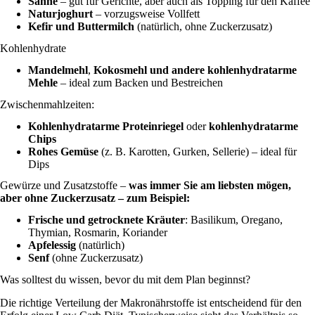
Sahne
– gut für Gerichte, aber auch als Topping für den Kaffee
Naturjoghurt
– vorzugsweise Vollfett
Kefir
und Buttermilch
(natürlich, ohne Zuckerzusatz)
Kohlenhydrate
Mandelmehl
,
Kokosmehl und andere kohlenhydratarme
Mehle
– ideal zum Backen und Bestreichen
Zwischenmahlzeiten:
Kohlenhydratarme Proteinriegel
oder
kohlenhydratarme
Chips
Rohes Gemüse
(z. B. Karotten, Gurken, Sellerie) – ideal für
Dips
Gewürze und Zusatzstoffe –
was immer Sie am liebsten mögen,
aber ohne Zuckerzusatz – zum Beispiel:
Frische und getrocknete Kräuter
: Basilikum, Oregano,
Thymian, Rosmarin, Koriander
Apfelessig
(natürlich)
Senf
(ohne Zuckerzusatz)
Was solltest du wissen, bevor du mit dem Plan beginnst?
Die richtige Verteilung der Makronährstoffe ist entscheidend für den