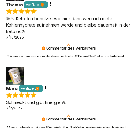
Thomas
verifiziert
💯% Keto. Ich benutze es immer dann wenn ich mehr
Kohlenhydrate aufnehmen werde und bleibe dauerhaft in der
ketoze.💪
7/10/2025
Kommentar des Verkäufers
Thomas, es ist wunderbar, mit dir #TeamBeKeto zu bilden!
Danke, dass du da bist!
Maria
verifiziert
Schmeckt und gibt Energie 💪
7/2/2025
Kommentar des Verkäufers
Maria, danke, dass Sie sich für BeKeto entschieden haben!
Bleiben Sie so lange wie möglich bei uns, lassen Sie uns das