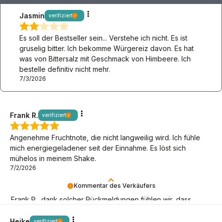
Jasmin
verifiziert
Es soll der Bestseller sein... Verstehe ich nicht. Es ist
gruselig bitter. Ich bekomme Würgereiz davon. Es hat
was von Bittersalz mit Geschmack von Himbeere. Ich
bestelle definitiv nicht mehr.
7/3/2026
Frank R.
verifiziert
Angenehme Fruchtnote, die nicht langweilig wird. Ich fühle
mich energiegeladener seit der Einnahme. Es löst sich
mühelos in meinem Shake.
7/2/2026
Kommentar des Verkäufers
Frank R., dank solcher Rückmeldungen fühlen wir, dass
unsere Keto-Mission Sinn macht! Toll, dass du da bist!
Heike
verifiziert