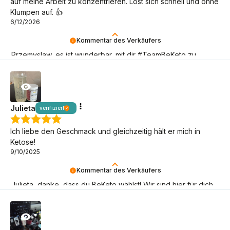
auf meine Arbeit zu konzentrieren. Löst sich schnell und ohne
Klumpen auf. 👍️
6/12/2026
Kommentar des Verkäufers
Przemyslaw, es ist wunderbar, mit dir #TeamBeKeto zu
bilden! Danke, dass du da bist!
Julieta
verifiziert
Ich liebe den Geschmack und gleichzeitig hält er mich in
Ketose!
9/10/2025
Kommentar des Verkäufers
Julieta, danke, dass du BeKeto wählst! Wir sind hier für dich
und dein Wohlbefinden.