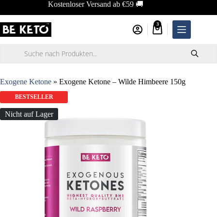
Zum
Kostenloser Versand ab €59 🚚
Inhalt
springen
3
Warenkorb
Products
search
Exogene Ketone
»
Exogene Ketone – Wilde Himbeere 150g
BESTSELLER
Nicht auf Lager