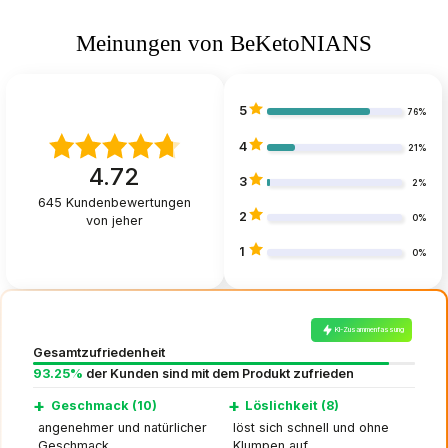
Meinungen von BeKetoNIANS
5
76%
4
21%
4.72
3
2%
645
Kundenbewertungen
2
von jeher
0%
1
0%
KI-Zusammenfassung
Gesamtzufriedenheit
93.25%
der Kunden sind mit dem Produkt zufrieden
+
+
Geschmack (10)
Löslichkeit (8)
angenehmer und natürlicher
löst sich schnell und ohne
Geschmack
Klumpen auf