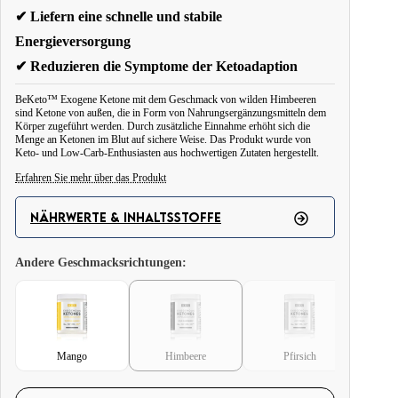
✔ Liefern eine schnelle und stabile
Energieversorgung
✔ Reduzieren die Symptome der Ketoadaption
BeKeto™ Exogene Ketone mit dem Geschmack von wilden Himbeeren
sind Ketone von außen, die in Form von Nahrungsergänzungsmitteln dem
Körper zugeführt werden. Durch zusätzliche Einnahme erhöht sich die
Menge an Ketonen im Blut auf sichere Weise. Das Produkt wurde von
Keto- und Low-Carb-Enthusiasten aus hochwertigen Zutaten hergestellt.
Erfahren Sie mehr über das Produkt
Die Wirkung des täglichen Verzehrs besteht in einem schnellen Anstieg der
Blutkonzentration, dem Schutz vor dem Phänomen der sogenannten Keto-
NÄHRWERTE & INHALTSSTOFFE
Grippe und der Versorgung des Körpers mit neuen Kraft- und
Energiereserven vor dem Training. Verbesserte Gehirnfunktion, erhöhte
Andere Geschmacksrichtungen:
Energie und Unterstützung beim Abnehmen. Das Produkt wirkt sich positiv
auf die Gehirnfunktion aus, liefert zusätzliche Energie und unterstützt die
Prozesse der Verbrennung von überschüssigem Fettgewebe und hilft beim
Abnehmen. Die ketogene Diät besteht darin, die Aufnahme von
Kohlenhydraten zu begrenzen. Als Folge einer solchen Diät beginnt der
Mango
Himbeere
Pfirsich
Körper, Fett in der Leber in Ketonkörper umzuwandeln, die eine langfristige
Energiequelle darstellen. Exogene Ketone können auch durch