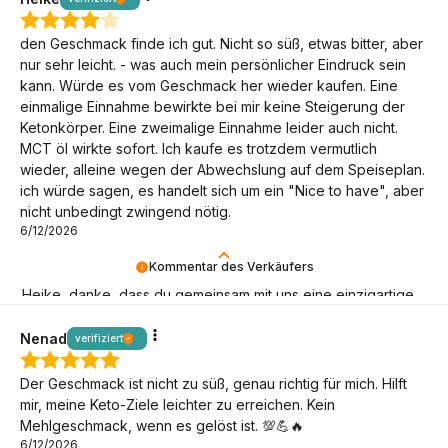
den Geschmack finde ich gut. Nicht so süß, etwas bitter, aber
nur sehr leicht. - was auch mein persönlicher Eindruck sein
kann. Würde es vom Geschmack her wieder kaufen. Eine
einmalige Einnahme bewirkte bei mir keine Steigerung der
Ketonkörper. Eine zweimalige Einnahme leider auch nicht.
MCT öl wirkte sofort. Ich kaufe es trotzdem vermutlich
wieder, alleine wegen der Abwechslung auf dem Speiseplan.
ich würde sagen, es handelt sich um ein "Nice to have", aber
nicht unbedingt zwingend nötig.
6/12/2026
Kommentar des Verkäufers
Heike, danke, dass du gemeinsam mit uns eine einzigartige
Armee von BeKeto-Anhängern aufbaust!
Nenad
verifiziert
Der Geschmack ist nicht zu süß, genau richtig für mich. Hilft
mir, meine Keto-Ziele leichter zu erreichen. Kein
Mehlgeschmack, wenn es gelöst ist. 💯💪🔥
6/12/2026