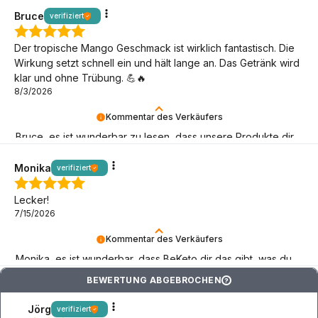
Bruce
verifiziert
Der tropische Mango Geschmack ist wirklich fantastisch. Die
Wirkung setzt schnell ein und hält lange an. Das Getränk wird
klar und ohne Trübung. 💪🔥
8/3/2026
Kommentar des Verkäufers
Bruce, es ist wunderbar zu lesen, dass unsere Produkte dir
bei deinen Keto-Herausforderungen helfen!
Monika
verifiziert
Lecker!
7/15/2026
Kommentar des Verkäufers
Monika, es ist wunderbar, dass BeKeto dir das gibt, was du
brauchst! Danke, dass du da bist.
BEWERTUNG ABGEBROCHEN
?
Jörg
verifiziert