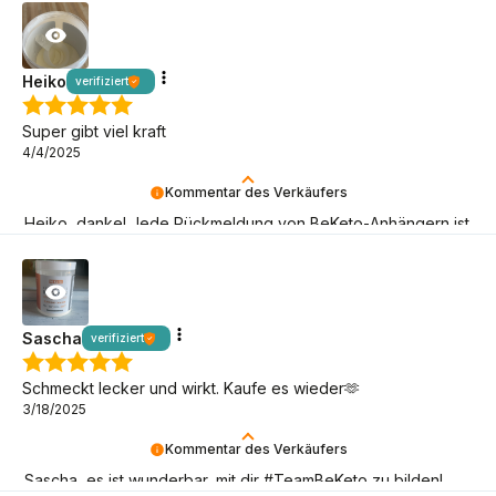
Keto Abenteuer fortsetzen!
Heiko
verifiziert
Super gibt viel kraft
4/4/2025
Kommentar des Verkäufers
Heiko, danke! Jede Rückmeldung von BeKeto-Anhängern ist
für uns ein Signal, dass wir auf dem richtigen Weg sind!
Sascha
verifiziert
Schmeckt lecker und wirkt. Kaufe es wieder🫶
3/18/2025
Kommentar des Verkäufers
Sascha, es ist wunderbar, mit dir #TeamBeKeto zu bilden!