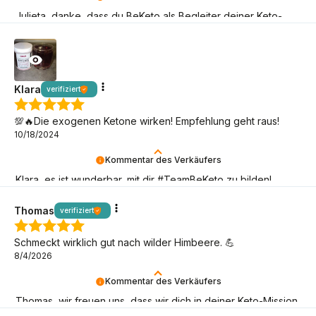
Julieta, danke, dass du BeKeto als Begleiter deiner Keto-
Abenteuer wählst!
Klara
verifiziert
💯🔥Die exogenen Ketone wirken! Empfehlung geht raus!
10/18/2024
Kommentar des Verkäufers
Klara, es ist wunderbar, mit dir #TeamBeKeto zu bilden!
Danke, dass du da bist!
Thomas
verifiziert
Schmeckt wirklich gut nach wilder Himbeere. 💪
8/4/2026
Kommentar des Verkäufers
Thomas, wir freuen uns, dass wir dich in deiner Keto-Mission
unterstützen können!