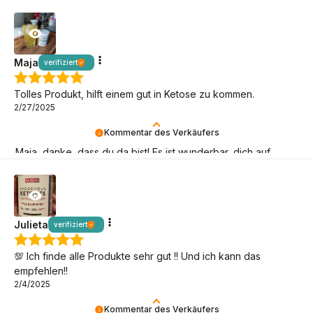
Danke, dass du da bist!
Maja
verifiziert
Tolles Produkt, hilft einem gut in Ketose zu kommen.
2/27/2025
Kommentar des Verkäufers
Maja, danke, dass du da bist! Es ist wunderbar, dich auf
deinem Keto-Abenteuer zu begleiten.
Julieta
verifiziert
💯 Ich finde alle Produkte sehr gut !! Und ich kann das
empfehlen!!
2/4/2025
Kommentar des Verkäufers