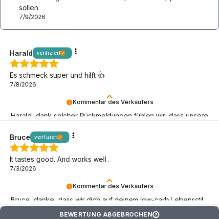
sollen.
7/9/2026
Harald
verifiziert
Es schmeck super und hilft 👍
7/8/2026
Kommentar des Verkäufers
Harald, dank solcher Rückmeldungen fühlen wir, dass unsere
Keto-Mission Sinn macht! Toll, dass du da bist!
Bruce
verifiziert
It tastes good. And works well .
7/3/2026
Kommentar des Verkäufers
Bruce, danke, dass wir dich auf deinem low-carb Lebensstil
begleiten können!
BEWERTUNG ABGEBROCHEN
?