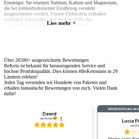
Einsteiger. Sie ersetzen Natrium, Kalium und Magnesium,
die bei kohlenhydratarmer Ernährung verstärkt
ausgeschieden werden. Unsere Elektrolyte enthalten
zusätzlich Astaxanthin und decken 100% des
Lies mehr +
Tagesbedarfs an Phosphor und Magnesium.
Exogene Ketone
beschleunigen den Übergang in die
Ketose und liefern sofort verfügbare Energie. Sie eignen
sich besonders für den Einstieg, nach Cheat Days oder
vor dem Sport.
Über 26500+ ausgezeichnete Bewertungen
Kollagen mit MCT-Öl
kombiniert zwei Keto-Klassiker:
BeKeto ist bekannt für herausragenden Service und
Kollagen für Haut, Haare und Gelenke, MCT-Öl für
höchste Produktqualität. Dies können #BeKetonians in 29
schnelle Energie und Ketose-Unterstützung. Bis zu
Ländern erleben!
15.500 mg Kollagen pro Portion.
Jeden Tag versenden wir Hunderte von Paketen und
Proteine
– Whey Isolat und veganes Protein –
erhalten fantastische Bewertungen von euch. Vielen Dank
unterstützen den Muskelerhalt bei kalorienreduzierter
dafür!
Keto-Diät. Das Whey Isolat enthält zusätzlich MCT-Öl
für optimale Keto-Kompatibilität.
ÜBERPRÜFUNG IN 
Vitamine
in Tropfenform auf MCT-Öl-Basis bieten
Dawid
maximale Bioverfügbarkeit. Besonders wichtig bei Keto:
verifiziert
Lucia P
Vitamin D3, B12 und der B-Komplex.
verifi
8 Produktkategorien für jede Phase deiner Keto-Reise
Meine erste Bes