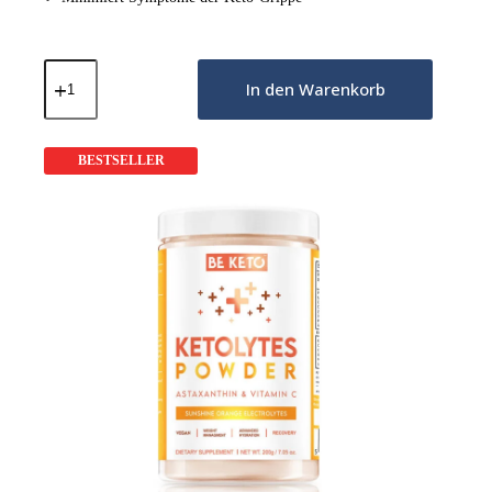
Keto-
Elektrolyte-
In den Warenkorb
Pulver
–
Geschmacksneutral
200g
BESTSELLER
Menge