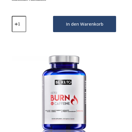
Ashwagandha
KSM-
In den Warenkorb
66
in
Tropfen
–
30
ml
Menge