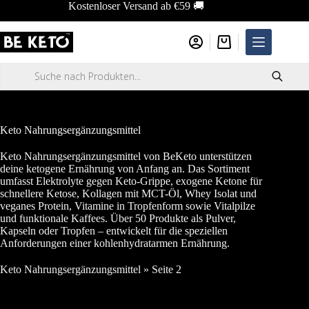
Zum
Kostenloser Versand ab €59 🚚
Inhalt
springen
Warenkorb
Products
search
Keto Nahrungsergänzungsmittel
Keto Nahrungsergänzungsmittel von BeKeto unterstützen
deine ketogene Ernährung von Anfang an. Das Sortiment
umfasst Elektrolyte gegen Keto-Grippe, exogene Ketone für
schnellere Ketose, Kollagen mit MCT-Öl, Whey Isolat und
veganes Protein, Vitamine in Tropfenform sowie Vitalpilze
und funktionale Kaffees. Über 50 Produkte als Pulver,
Kapseln oder Tropfen – entwickelt für die speziellen
Anforderungen einer kohlenhydratarmen Ernährung.
Keto Nahrungsergänzungsmittel
»
Seite 2