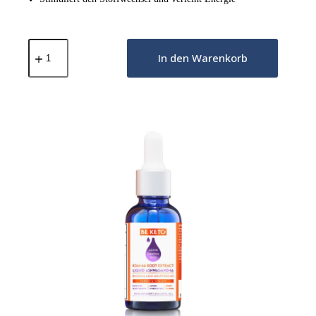
Keto
Burn
In den Warenkorb
-
90
Kapseln
Menge