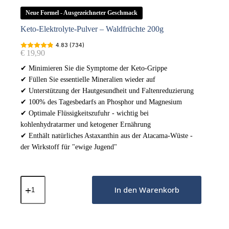
Neue Formel - Ausgezeichneter Geschmack
Keto-Elektrolyte-Pulver – Waldfrüchte 200g
4.83 (734)
€
19,90
✔ Minimieren Sie die Symptome der Keto-Grippe
✔ Füllen Sie essentielle Mineralien wieder auf
✔ Unterstützung der Hautgesundheit und Faltenreduzierung
✔ 100% des Tagesbedarfs an Phosphor und Magnesium
✔ Optimale Flüssigkeitszufuhr - wichtig bei
kohlenhydratarmer und ketogener Ernährung
✔ Enthält natürliches Astaxanthin aus der Atacama-Wüste -
der Wirkstoff für "ewige Jugend"
Keto-
Elektrolyte-
In den Warenkorb
Pulver
–
Waldfrüchte
200g