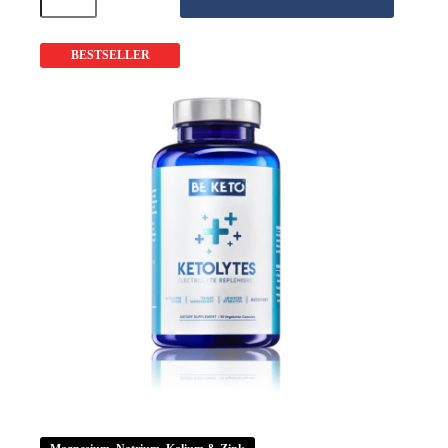
-
Blutzucker-
Stabilisator
-
BESTSELLER
60
Kapseln
Menge