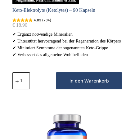
Magnesium, Natrium, Kalium & Zink
Keto-Elektrolyte (Ketolytes) – 90 Kapseln
4.83 (734)
€
18,90
✔ Ergänzt notwendige Mineralien
✔ Unterstützt hervorragend bei der Regeneration des Körpers
✔ Minimiert Symptome der sogenannten Keto-Grippe
✔ Verbessert das allgemeine Wohlbefinden
Keto-
Elektrolyte
In den Warenkorb
(Ketolytes)
-
90
Kapseln
Menge