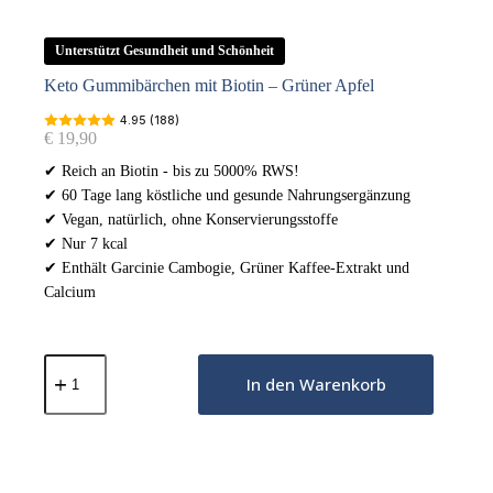
Unterstützt Gesundheit und Schönheit
Keto Gummibärchen mit Biotin – Grüner Apfel
4.95 (188)
€
19,90
✔ Reich an Biotin - bis zu 5000% RWS!
✔ 60 Tage lang köstliche und gesunde Nahrungsergänzung
✔ Vegan, natürlich, ohne Konservierungsstoffe
✔ Nur 7 kcal
✔ Enthält Garcinie Cambogie, Grüner Kaffee-Extrakt und
Calcium
Keto
Gummibärchen
In den Warenkorb
mit
Biotin
–
Grüner
Apfel
Menge